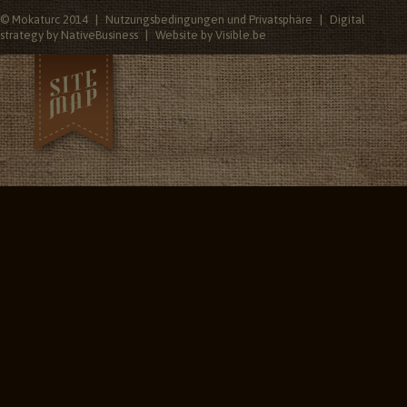
© Mokaturc 2014
Nutzungsbedingungen und Privatsphäre
Digital
strategy by NativeBusiness
Website by Visible.be
ffeesorten
Kaffeemaschinen
Süße und herzhafte Leckereien
Kundendienstleistungen
Kaffee aus fairem Handel
Uber uns
togalerie
ews
ontakt