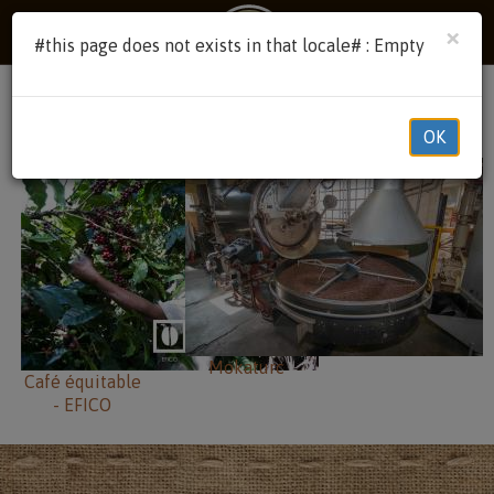
×
#this page does not exists in that locale# : Empty
#Image galleries#
OK
Mokaturc
Café équitable
- EFICO