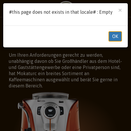
×
#this page does not exists in that locale# : Empty
OK
Kaffeemaschinen
Um Ihren Anforderungen gerecht zu werden,
unabhängig davon ob Sie Großhändler aus dem Hotel-
und Gaststättengewerbe oder eine Privatperson sind,
hat Mokaturc ein breites Sortiment an
Kaffeemaschinen ausgewählt und berät Sie gerne in
diesem Bereich.