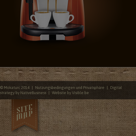
© Mokaturc 2014
Nutzungsbedingungen und Privatsphäre
Digital
strategy by NativeBusiness
Website by Visible.be
ffeesorten
Kaffeemaschinen
Süße und herzhafte Leckereien